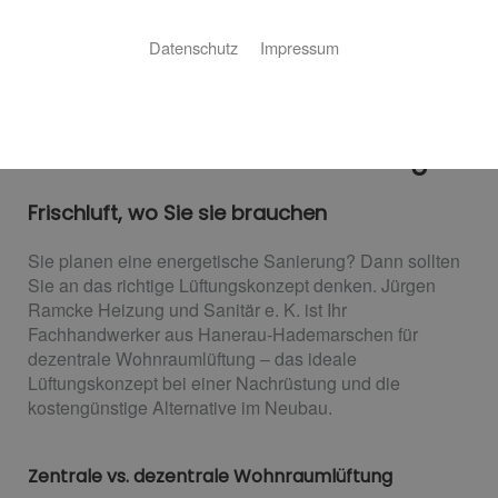
Datenschutz
Impressum
Dezentrale Wohnraumlüftung
Frischluft, wo Sie sie brauchen
Sie planen eine energetische Sanierung? Dann sollten
Sie an das richtige Lüftungskonzept denken. Jürgen
Ramcke Heizung und Sanitär e. K. ist Ihr
Fachhandwerker aus Hanerau-Hademarschen für
dezentrale Wohnraumlüftung – das ideale
Lüftungskonzept bei einer Nachrüstung und die
kostengünstige Alternative im Neubau.
Zentrale vs. dezentrale Wohnraumlüftung