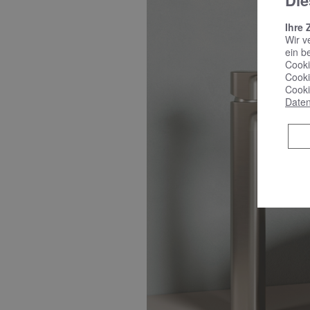
Die
Ihre 
Wir v
ein b
Cooki
Cooki
Cooki
Daten