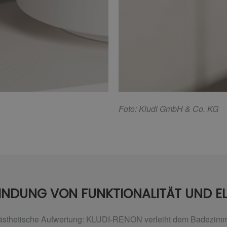
F
oto: Kludi GmbH & Co. KG
BINDUNG VON FUNKTIONALITÄT UND E
er ästhetische Aufwertung: KLUDI-RENON verleiht dem Badezim