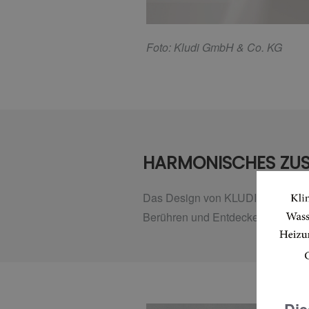
F
oto: Kludi GmbH & Co. KG
HARMONISCHES ZUS
Das Design von KLUDI-RENON scha
Berühren und Entdecken ein.