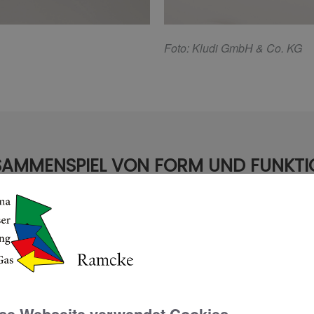
F
oto: Kludi GmbH & Co. KG
AMMENSPIEL VON FORM UND FUNKTI
fft eine Balance zwischen geometrischer Präzision und sanf